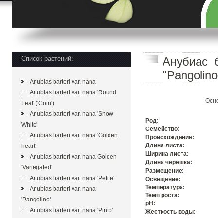
Список растений:
Анубиас б
"Pangolino
Anubias barteri var. nana
Anubias barteri var. nana 'Round
Осно
Leaf' ('Coin')
Anubias barteri var. nana 'Snow
Род:
White'
Семейство:
Anubias barteri var. nana 'Golden
Происхождение:
Длина листа:
heart'
Ширина листа:
Anubias barteri var. nana Golden
Длина черешка:
'Variegated'
Размещение:
Anubias barteri var. nana 'Petite'
Освещение:
Температура:
Anubias barteri var. nana
Темп роста:
'Pangolino'
pH:
Anubias barteri var. nana 'Pinto'
Жесткость воды: