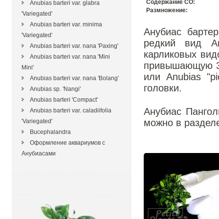
Содержание CO:
Anubias barteri var. glabra
Размножение:
'Variegated'
Anubias barteri var. minima
Анубиас бартера
'Variegated'
редкий вид А
Anubias barteri var. nana 'Paxing'
карликовых вид
Anubias barteri var. nana 'Mini
привышающую 3с
Mini'
или Anubias "p
Anubias barteri var. nana 'Bolang'
головки.
Anubias sp. 'Nangi'
Anubias barteri 'Compact'
Анубиас Пангол
Anubias barteri var. caladiifolia
можно в раздел
'Variegated'
Bucephalandra
Оформление аквариумов с
Анубиасами